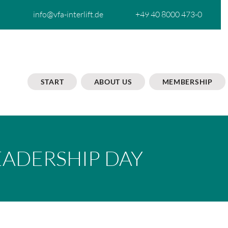
info@vfa-interlift.de
+49 40 8000 473-0
START
ABOUT US
MEMBERSHIP
EADERSHIP DAY