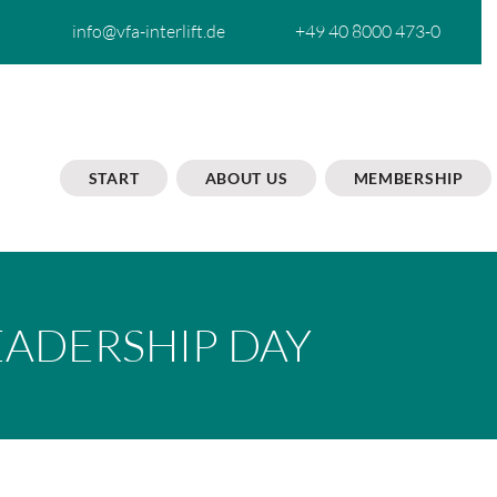
info@vfa-interlift.de
+49 40 8000 473-0
START
ABOUT US
MEMBERSHIP
EADERSHIP DAY