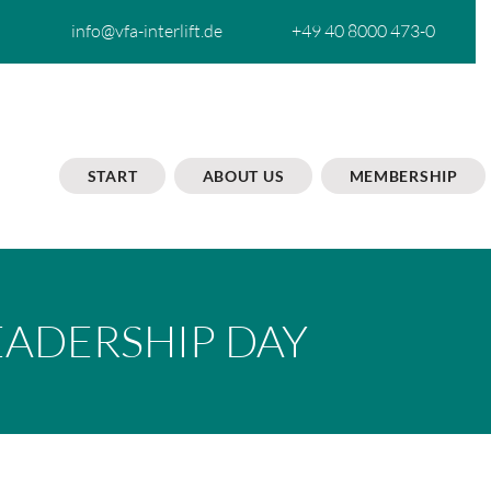
info@vfa-interlift.de
+49 40 8000 473-0
START
ABOUT US
MEMBERSHIP
EADERSHIP DAY