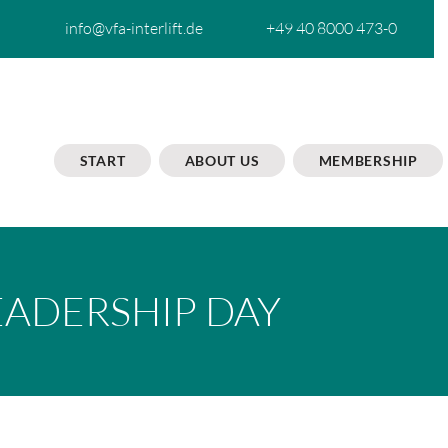
info@vfa-interlift.de
+49 40 8000 473-0
START
ABOUT US
MEMBERSHIP
EADERSHIP DAY