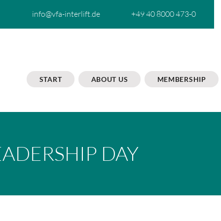
info@vfa-interlift.de
+49 40 8000 473-0
START
ABOUT US
MEMBERSHIP
EADERSHIP DAY