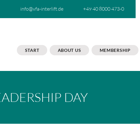
info@vfa-interlift.de
+49 40 8000 473-0
START
ABOUT US
MEMBERSHIP
EADERSHIP DAY