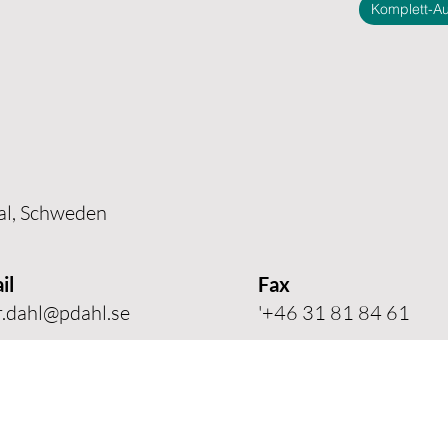
Komplett-A
l, Schweden
il
Fax
r.dahl@pdahl.se
'+46 31 81 84 61