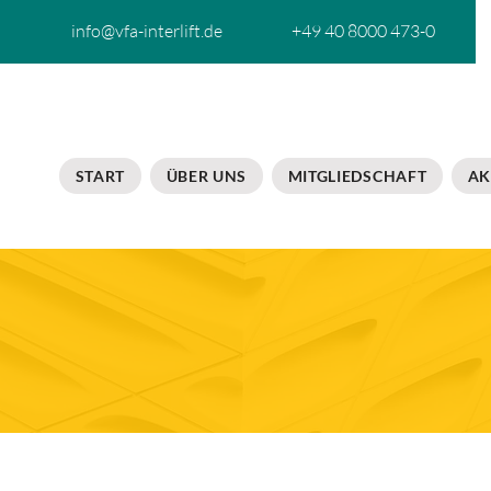
info@vfa-interlift.de
+49 40 8000 473-0
START
ÜBER UNS
MITGLIEDSCHAFT
AK