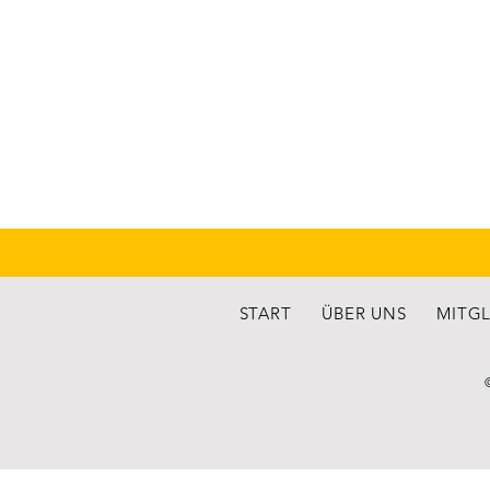
START
ÜBER UNS
MITG