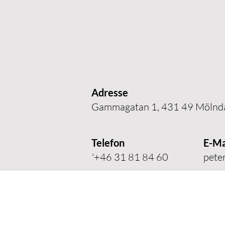
Adresse
Gammagatan 1, 431 49 Mölnda
Telefon
E-Ma
'+46 31 81 84 60
pete