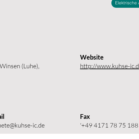
Elektrische
Website
Winsen (Luhe),
http://www.kuhse-ic.
il
Fax
ete@kuhse-ic.de
'+49 4171 78 75 188