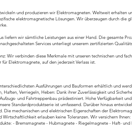
twickeln und produzieren wir Elektromagneten. Weltweit erhalten 
ezifische elektromagnetische Lösungen. Wir überzeugen durch die g
rke.
s liefern wir sämtliche Leistungen aus einer Hand. Die gesamte Pro
n nachgeschalteten Services unterliegt unserem zertifizierten Qual
parenz: Wir verbinden diese Merkmale mit unseren technischen und 
ür Elektromagnete, auf den jederzeit Verlass ist.
nterschiedlichsten Ausführungen und Bauformen erhältlich und werd
 Haften, Verriegeln, Heben: Dank ihrer Zuverlässigkeit und Sicherh
 Aufzugs- und Fahrtreppenbau prädestiniert. Hohe Verfügbarkeit und
 Unsere Standardproduktserie ist umfassend. Darüber hinaus entwickel
d. Die mechanischen und elektrischen Eigenschaften der Elektroma
d Wirtschaftlichkeit erlauben keine Toleranzen. Wir versichern Ihnen
odukte: - Bremsmagnete - Hubmagnete - Riegelmagnete - Haft- und 