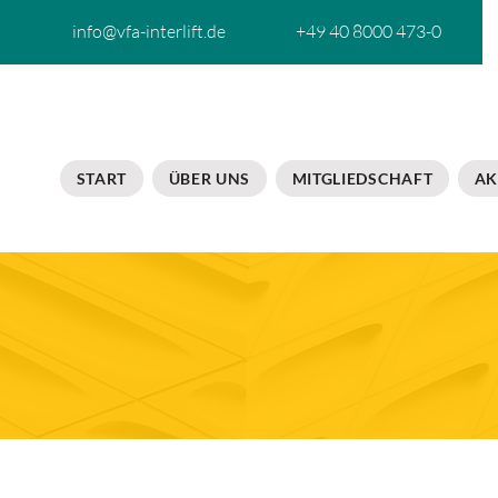
info@vfa-interlift.de
+49 40 8000 473-0
START
ÜBER UNS
MITGLIEDSCHAFT
AK