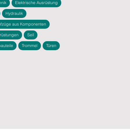
hnik
Elektrische Ausrüstung
Hydraulik
ufzüge aus Komponenten
rüstungen
Seil
bauteile
Trommel
Türen