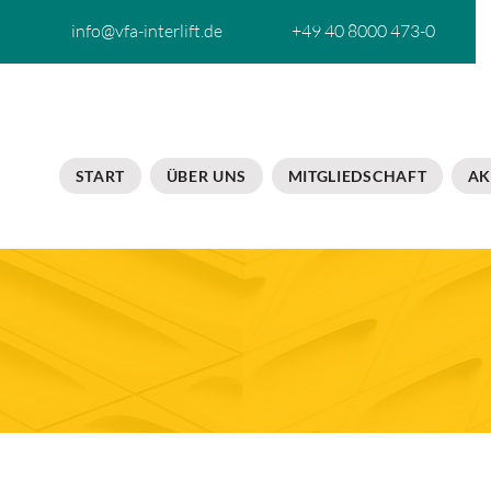
info@vfa-interlift.de
+49 40 8000 473-0
START
ÜBER UNS
MITGLIEDSCHAFT
AK