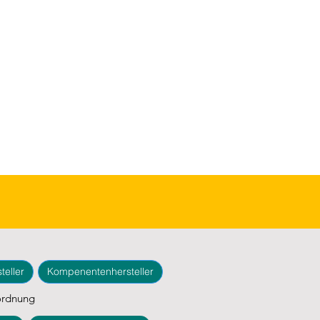
teller
Kompenentenhersteller
ordnung