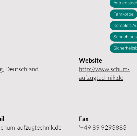
Antriebstec
Fahrkörbe
Komplett-A
Schachtaus
Sicherheits
Website
ng, Deutschland
http://www.schum-
aufzugtechnik.de
il
Fax
chum-aufzugtechnik.de
'+49 89 9293883