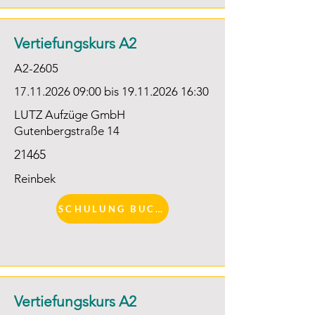
-Antriebstechnik elektrisch

-Diagnose- und Servicekonzepte

Vertiefungskurs A2
-Gebäudeautomation

A2-2605
Anlagenbeurteilung Teil 2

17.11.2026 09
:00 bis
19.11.2026 16
:30
LUTZ Aufzüge GmbH
Erfahrungsaustausch
Gutenbergstraße 14
21465
Reinbek
SCHULUNG BUCHEN
Vertiefungskurs A2