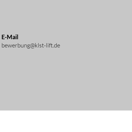
E-Mail
bewerbung@klst-lift.de