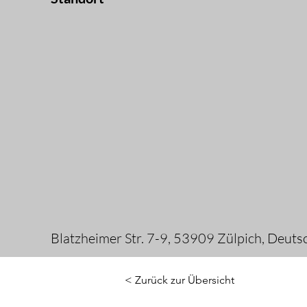
Blatzheimer Str. 7-9, 53909 Zülpich, Deuts
< Zurück zur Übersicht