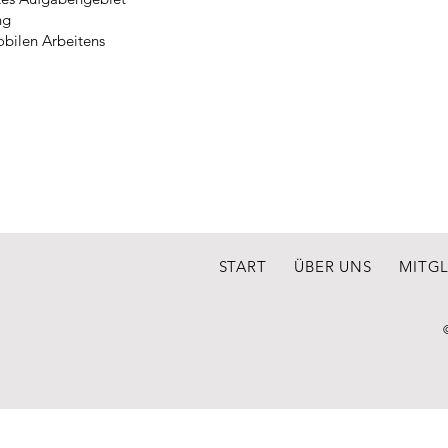
ng
obilen Arbeitens
START
ÜBER UNS
MITG