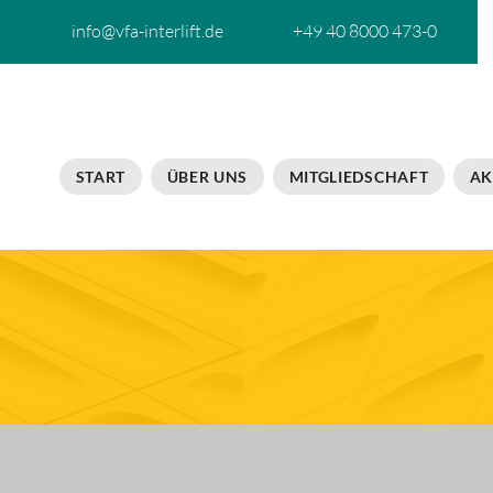
info@vfa-interlift.de
+49 40 8000 473-0
START
ÜBER UNS
MITGLIEDSCHAFT
AK