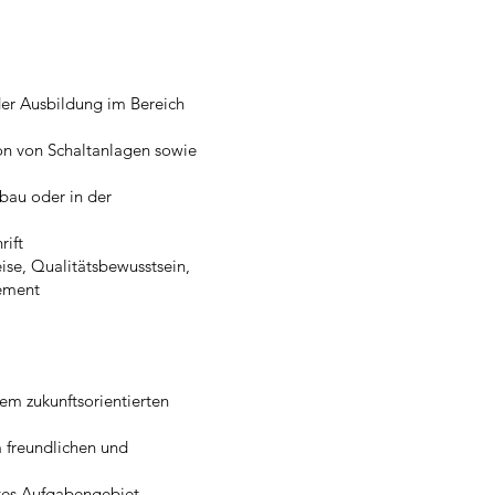
er Ausbildung im Bereich
ion von Schaltanlagen sowie
bau oder in der
rift
ise, Qualitätsbewusstsein,
gement
nem zukunftsorientierten
m freundlichen und
tes Aufgabengebiet