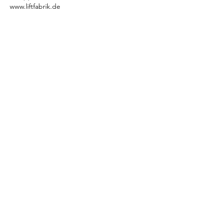
www.liftfabrik.de
Standort
Bahnhofstraße 4, 21493 Möhnsen