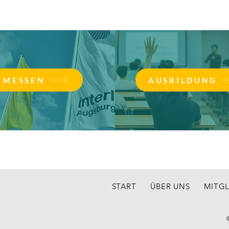
MESSEN
AUSBILDUNG
START
ÜBER UNS
MITG