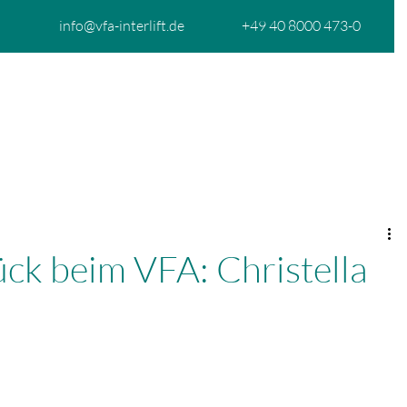
info@vfa-interlift.de
+49 40 8000 473-0
START
ÜBER UNS
MITGLIEDSCHAFT
AK
ck beim VFA: Christella