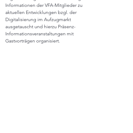
Informationen der VFA-Mitglieder zu 
aktuellen Entwicklungen bzgl. der 
Digitalisierung im Aufzugmarkt 
ausgetauscht und hierzu Präsenz-
Informationsveranstaltungen mit 
Gastvorträgen organisiert.
Christella Herzog informierte über die 
Presse- und Öffentlichkeitsarbeit des 
VFA. Seit Ende 2022 arbeitet der VFA 
mit einem professionellen Social 
Media-Management zusammen. Ziel 
dieser Zusammenarbeit ist zum einen, 
VFA-Mitglieder regelmäßig mit 
spannendem Content zu versorgen, 
und zum anderen, neue Mitglieder zu 
akquirieren. Außerdem sollen neue 
Teilnehmer für das Kursangebot der 