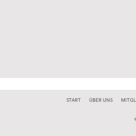
START
ÜBER UNS
MITG