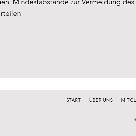
nen, Mindestabstände zur Vermeidung des
rteilen
START
ÜBER UNS
MITG