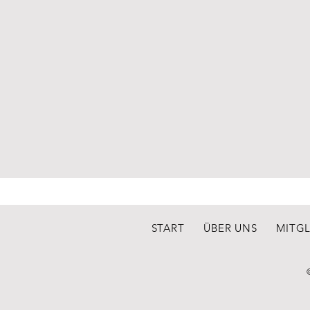
START
ÜBER UNS
MITG