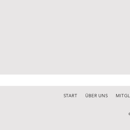
START
ÜBER UNS
MITG